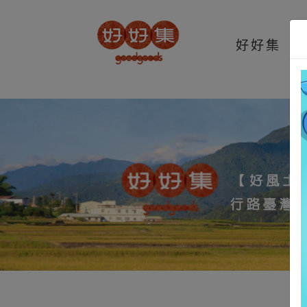
t.src=v;s=b.getElementsByTagName(e)[0]; s.parentNode.insertBefore(t,s
好好集