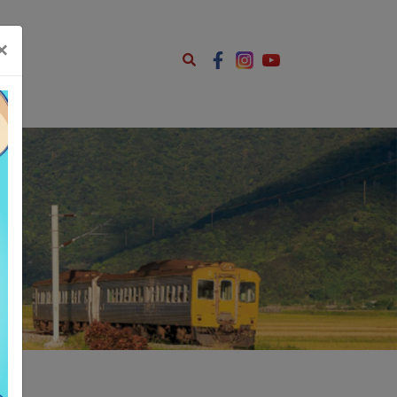
ents.js');
×