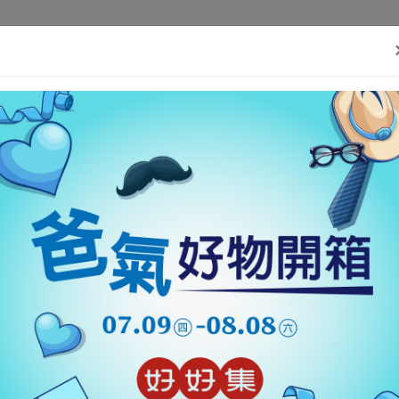
)}(window, document,'script', 'https://connect.facebook.net/en_US/fbev
好消息
好東西
好故事
好事集