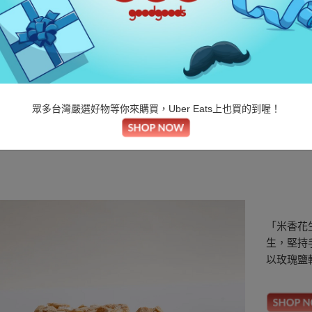
大地花生
米香花生角
眾多台灣嚴選好物等你來購買，Uber Eats上也買的到喔！
首頁
/
好東西
/
茶飲點心
/
堅果
/
大地花生 米香花生角
「米香花
生，堅持
以玫瑰鹽