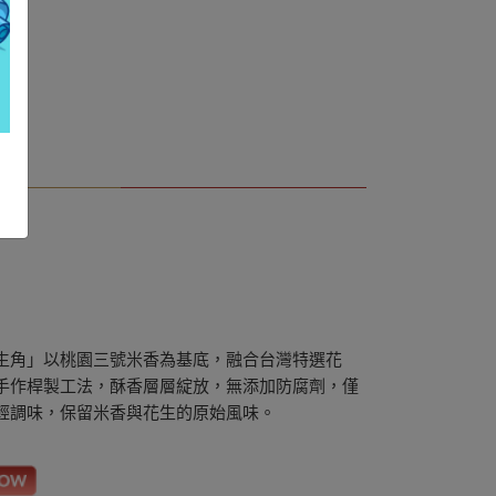
生角」以桃園三號米香為基底，融合台灣特選花
手作桿製工法，酥香層層綻放，無添加防腐劑，僅
輕調味，保留米香與花生的原始風味。