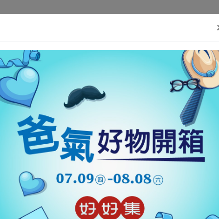
)}(window, document,'script', 'https://connect.facebook.net/en_US/fbev
好消息
好東西
好故事
好事集