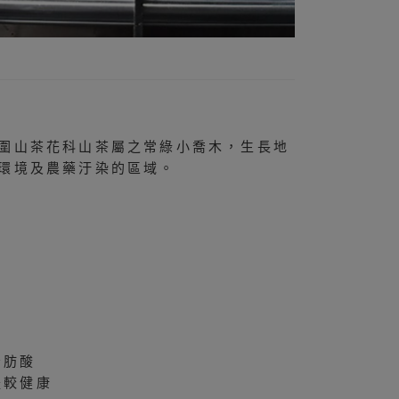
圍山茶花科山茶屬之常綠小喬木，生長地
環境及農藥汙染的區域。
脂肪酸
體較健康