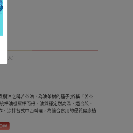
油(大)
橄欖油之稱苦茶油，為油茶樹的種子(俗稱「苦茶
傳統榨油機壓榨而得，油質穩定耐高溫，適合煎、
炸、涼拌各式中西料理，為適合食用的優質健康植