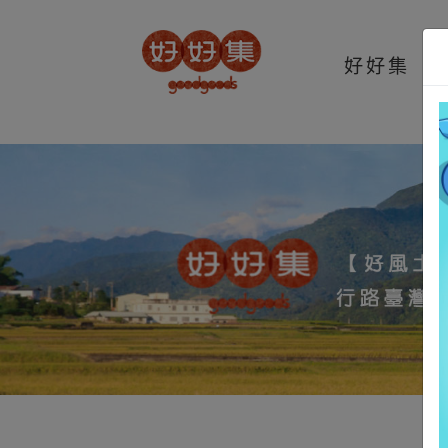
t.src=v;s=b.getElementsByTagName(e)[0]; s.parentNode.insertBefore(t,s
好好集