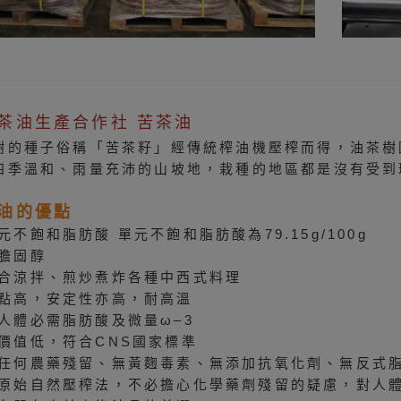
茶油生產合作社 苦茶油
樹的種子俗稱「苦茶籽」經傳統榨油機壓榨而得，油茶樹
四季溫和、雨量充沛的山坡地，栽種的地區都是沒有受到
油的優點
元不飽和脂肪酸 單元不飽和脂肪酸為79.15g/100g
膽固醇
合涼拌、煎炒煮炸各種中西式料理
點高，安定性亦高，耐高溫
人體必需脂肪酸及微量ω–3
價值低，符合CNS國家標準
任何農藥殘留、無黃麴毒素、無添加抗氧化劑、無反式
原始自然壓榨法，不必擔心化學藥劑殘留的疑慮，對人