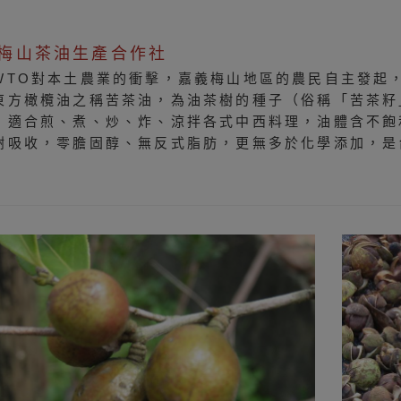
梅山茶油生產合作社
WTO對本土農業的衝擊，嘉義梅山地區的農民自主發起
東方橄欖油之稱苦茶油，為油茶樹的種子（俗稱「苦茶籽
，適合煎、煮、炒、炸、涼拌各式中西料理，油體含不飽和脂
謝吸收，零膽固醇、無反式脂肪，更無多於化學添加，是