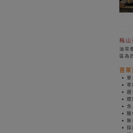
梅山
油茶
區為
苦茶
單
零
適
煙
含
酸
無
採