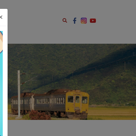
ents.js');
×