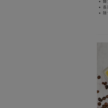
婦
長
除