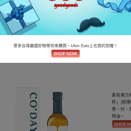
梅山茶油生產合作社
梅山頂級苦茶油(大)
眾多台灣嚴選好物等你來購買，Uber Eats上也買的到喔！
好東西
/
品牌定位
/
風土人情
/
梅山茶油生產合作社 梅山頂級苦茶
素有東方
籽」)經
煮、炒、
物油。