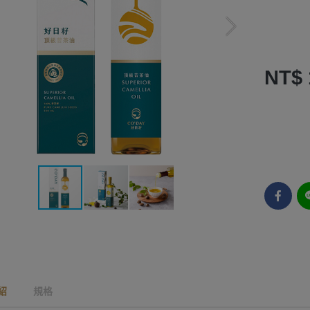
NT$ 
紹
規格