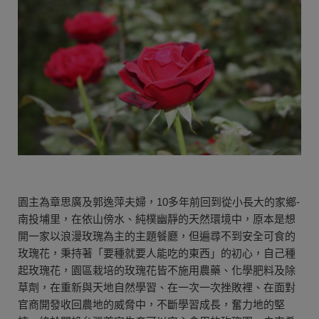
園主為章思廣及郭逸萍夫婦，10多年前回到從小長大的家鄉-
南投埔里，在依山傍水、純樸幽靜的天然環境中，原本是想
開一家以浪漫玫瑰為主的主題餐廳，但遍尋不到安全可食的
玫瑰花，秉持著「要種就要人能吃的東西」的初心，自己種
起玫瑰花，園區栽培的玫瑰花皆不施用農藥、化學肥料及除
草劑，在重新與天地自然學習、在一次一次挫敗裡、在面對
官商開發收回農地的威脅中，不斷學習成長，奮力地的堅