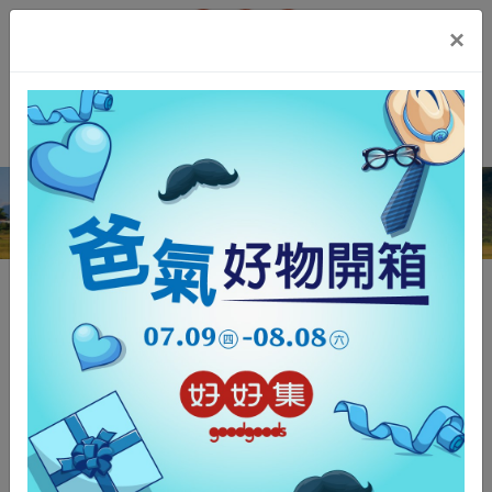
t.src=v;s=b.getElementsByTagName(e)[0];
×
s.parentNode.insertBefore(t,s)}(window, document,'script',
'https://connect.facebook.net/en_US/fbevents.js');
玫開四度
玫瑰花瓣醬190g
首頁
/
好東西
/
品牌定位
/
青創
/
玫開四度玫瑰花瓣醬190g