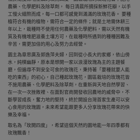
農藥、化學肥料及除草劑， 每日清晨所摘採新鮮花瓣，以手
工慢火細熬而成，每一口都可感覺到滿滿的玫瑰花香。 要種
植符合有機的植物，需符合一定的條件；就是土地需休耕三
年以上，栽種時不使用任何農藥及化學肥料，需以天然有機
質及有機堆肥滋養土壤方可，在栽種時所遇到的種種困難及
辛苦，需更加倍的用心及努力去經營。
園主為章思廣及郭逸萍夫婦，回到從小長大的家鄉，依山傍
水，純樸幽靜，原本是想開一家以浪漫玫瑰為主的主題餐
廳，但遍尋不到安全可食的玫瑰花，秉持著「要種就要人能
吃的東西」的初心，自己種起玫瑰花，園區栽培的玫瑰花皆
不施用農藥、化學肥料及除草劑，在重新與天地自然學習、
在一次一次挫敗裡、在面對官商開發收回農地的威脅中，不
斷學習成長，奮力地的堅持，終於開設台灣首家生產可以安
心食用的玫瑰園，未來希望能跟更多人分享玫瑰花帶來的快
樂及幸福。
取名為「玫開四度」，希望這個天然的園地能一年四季都有
玫瑰飄香！