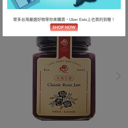
眾多台灣嚴選好物等你來購買，Uber Eats上也買的到喔！