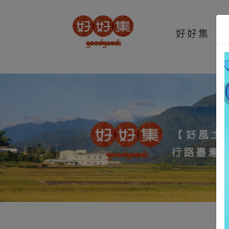
t.src=v;s=b.getElementsByTagName(e)[0]; s.parentNode.insertBefore(t,s
好好集