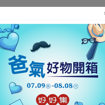
)}(window, document,'script', 'https://connect.facebook.net/en_US/fbev
好消息
好東西
好故事
好事集