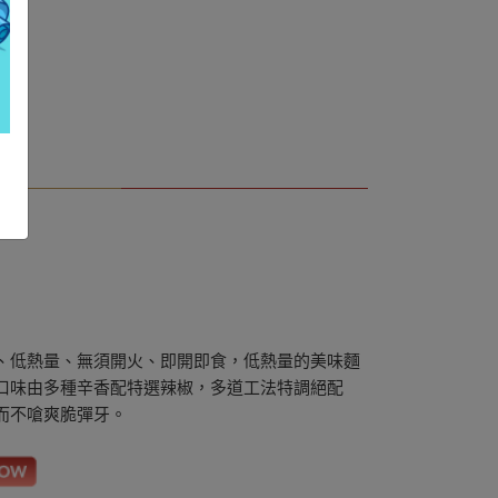
、低熱量、無須開火、即開即食，低熱量的美味麵
口味由多種辛香配特選辣椒，多道工法特調絕配
而不嗆爽脆彈牙。