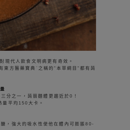
其對現代人飲食文明病更有奇效。
有東方醫藥寶典ˊ之稱的"本草綱目"都有蒟
熱量
三分之一，蒟蒻麵體更趨近於0！
熱量平均150大卡。
醣，強大的吸水性使他在體內可膨脹80-