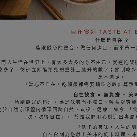
自在食刻 TASTE AT 
什麼是自在 ?
能跟隨心的聲音，做任何決定，而不帶
然而人生活在世界上，有太多太多的身不由己，就連吃飯這
吃多了，彷彿立即能預見體重計上飆升的數字；節制吃
乏不滿足。
『當心不自在，吃頓飯都需要錙銖必較計算熱量
自在飲食 = 無負擔 + 
所謂最好的料理，應是味美而不膩口、輕盈舒爽
之於自然亦讓體内循環回歸自然、質樸、健康。如今 「
吃，吃得自在」， 於是我們用心創造出專屬
『低卡的美味，人生的
自在食刻為您獻上美味的低卡料理，