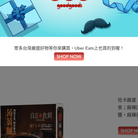
自在食刻
蒟蒻麵燎原麻辣1入
眾多台灣嚴選好物等你來購買，Uber Eats上也買的到喔！
首頁
/
好東西
/
品牌定位
/
青創
/
自在食刻 蒟蒻麵燎原麻辣1入
低卡路里
食；麻辣
醬，麻辣