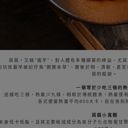
蒟蒻，又稱"魔芋"，對人體有多種顯著的裨益，尤
的功效最早被記仔魚"開寶本草"，爾後於明、清朝，甚至
蒻的蹤跡。
一頓等於少吃三頓的
這樣吃三頓，熱量少九頓，相較於傳統麵食，熱量僅有
各式便當熱量平均800大卡，自在食刻
蒟蒻小寬麵
本身低卡低脂，且其主要組成成分為高分子化合物葡甘聚