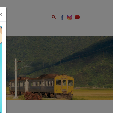
ents.js');
×