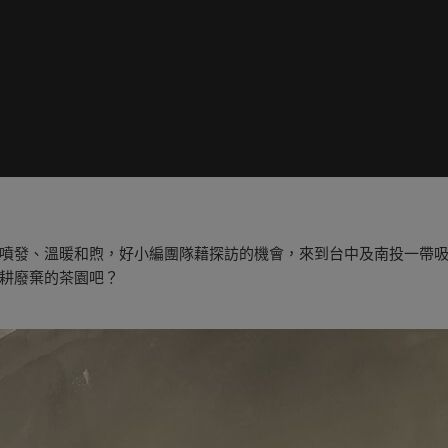
噴發、溫暖和煦，好小編團隊藉探訪的機會，來到台中及南投一帶
耕廢棄的茶園吧？