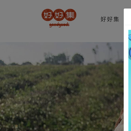
t.src=v;s=b.getElementsByTagName(e)[0]; s.parentNode.insertBefore(t,s
好好集