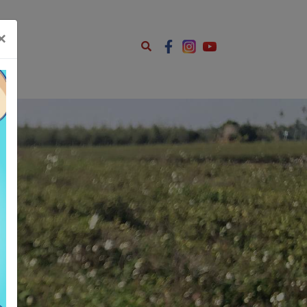
ents.js');
×