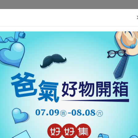
)}(window, document,'script', 'https://connect.facebook.net/en_US/fbev
好消息
好東西
好故事
好事集