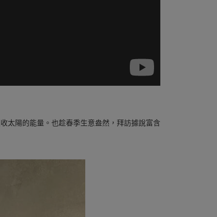
吸收太陽的能量。也趁春季生意盎然，拜訪據說富含