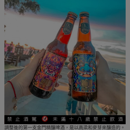
調整後的第一支金門精釀啤酒，是以高
梁
和麥芽來釀造的。