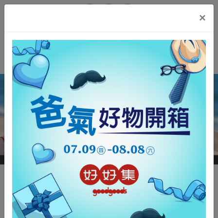
t.src=v;s=b.getElementsByTagName(e)[0];
×
s.parentNode.insertBefore(t,s)}(window, document,'script',
'https://connect.facebook.net/en_US/fbevents.js');
用創意K出文化火花｜K BEER