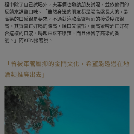
程中除了自己試喝外，夫妻倆也邀請朋友試喝，並依他們的
反饋來調整口味。「雖然身邊的朋友都是喝高粱長大的，對
高
梁
的口感很是要求，不過對這款高粱啤酒的接受度都很
高。其實真正好喝的陳高，順口又濃郁，而高粱啤酒正好符
合這樣的口感，喝起來既不嗆辣，而且保留了高梁的香
氣。」
阿KEN
接著說。
「曾被軍管壓抑的金門文化，希望能透過在地
酒類推廣出去」