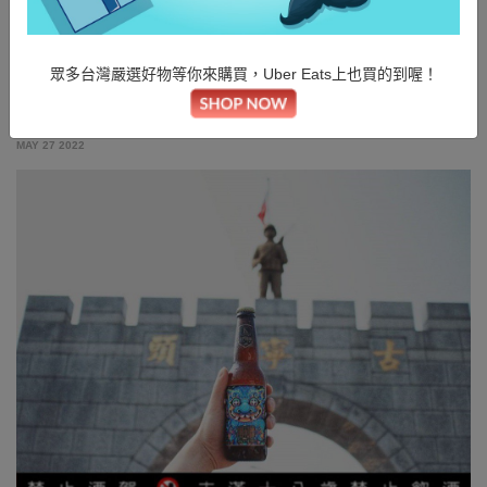
金門精釀
首頁
/
好故事
/
用創意K出文化火花｜K BEER 金門精釀
眾多台灣嚴選好物等你來購買，Uber Eats上也買的到喔！
MAY 27 2022