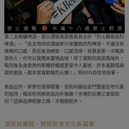
第二支精釀啤酒，是以濃郁高粱香氣為主的「烈火獅高粱烈
啤酒」。「這支用烘焙濃縮麥汁來釀造的烈啤酒，不僅沒有
嗆辣的口感，而且氣泡綿密，口感滑順，就算是第一次喝高
粱的人，也可以放開來盡情品味！除了濃郁的高粱風味外，
喝完後全身發熱的那種舒暢感更是令人著迷，許多喜歡喝高
粱的朋友，都非常喜歡喝烈火獅！」阿KEN自信地說著。
商品出列，夢想也逐漸踏實，但如何藉由金門豐富在地元素
的加持，階段性地將商品向外推廣？市場的反應又會是如
何？這條品牌經營之路，才剛剛起步。
酒是故鄉醇，掀開飲食文化新篇章