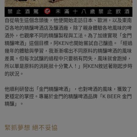
自從萌生這個念頭後，他便開始走訪日本、歐洲，以及東南
亞各地的精釀啤酒店及釀酒廠，除了親身體驗各地風味的啤
酒外，也觀摩不同的精釀製程與工法。為了加速實現「金門
精釀啤酒」這個目標，
阿KEN
也開始嘗試自己釀造。「經過
幾年的體驗與學習，我漸漸嚐出不同原料的精釀啤酒的風味
差異。但每次試釀的過程中只要稍有閃失，風味就會跑掉，
所以單是原料的消耗就十分驚人！」
阿KEN
敘述著剛起步時
的狀況。
他順利研發出「金門精釀啤酒」，也對啤酒的風味，獲致了
更穩定的掌控。專屬於金門的精釀啤酒品牌「K BEER 金門
精釀
」。
緊抓夢想 絕不妥協