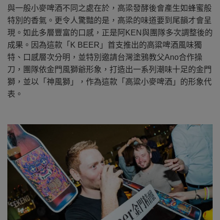
與一般小麥啤酒不同之處在於，高
梁
發酵後會產生如蜂蜜般
特別的香氣。更令人驚豔的是，高梁的味道要到尾韻才會呈
現。如此多層豐富的口感，正是阿KEN與團隊多次調整後的
成果。因為這款「K BEER」首支推出的高粱啤酒風味獨
特、口感層次分明，並特別邀請台灣塗鴉教父Ano合作操
刀，團隊依金門風獅爺形象，打造出一系列潮味十足的金門
獅，並以「神風獅」，作為這款「高粱小麥啤酒」的形象代
表。