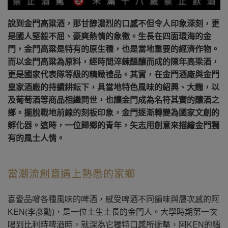
說到金門高粱酒，那甘醇濃烈的口感不但令人印象深刻，更
是國人堅毅不屈、豪爽熱情的象徵。生長在四面環海的金
門，金門高粱是特有的原生種，也是當地重要的經濟作物。
而以金門高粱為原料，經時間淬鍊醞釀而成的陳年高梁酒，
更是國家代表隊等級的精緻禮品。其實，在金門酒廠與金門
皇家酒廠的持續耕耘下，具當地特色風味的紹興、大麴，以
及葡萄酒等商品相繼問世，也讓金門成為名符其實的釀酒之
鄉。擺脫戰地前線的刻板印象，金門逐漸轉變為國家文創的
孵化器。這時，一位歸鄉的青年，矢志用創意來描繪金門獨
有的風土人情。
當潮流創意遇上熟悉的家鄉
喜愛品嚐各種風味的啤酒，感受啤酒不同韻味與層次感的阿
KEN(李彥勳)，是一位土生土長的金門人。大學時期第一次
喝到比利時啤酒時，就深為它獨特口感所衝擊，
阿KEN
的腦