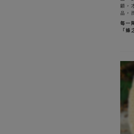
顧，
品，
每一
「蜂