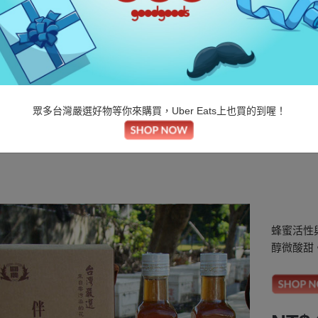
蜂之饗宴
蜂蜜醋 260ml
眾多台灣嚴選好物等你來購買，Uber Eats上也買的到喔！
首頁
/
好東西
/
品牌定位
/
風土人情
/
蜂之饗宴蜂蜜醋 260ml
蜂蜜活性
醇微酸甜