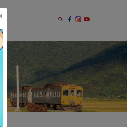
ents.js');
×