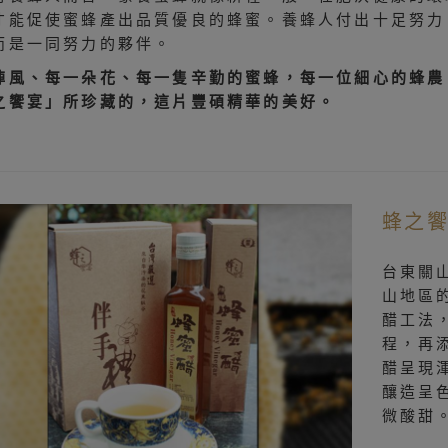
才能促使蜜蜂產出品質優良的蜂蜜。養蜂人付出十足努力
而是一同努力的夥伴。
陣風、每一朵花、每一隻辛勤的蜜蜂，每一位細心的蜂農
之饗宴」所珍藏的，這片豐碩精華的美好。
蜂之饗
台東關
山地區
醋工法
程，再
醋呈現
釀造呈
微酸甜