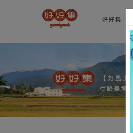
t.src=v;s=b.getElementsByTagName(e)[0]; s.parentNode.insertBefore(t,s
好好集