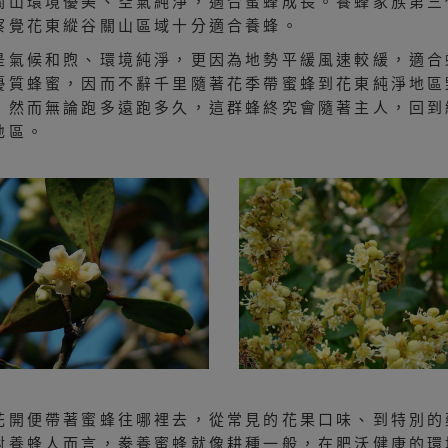
關山環境優美、空氣純淨，適合蜜蜂成長。養蜂家族第三
察覺花東縱谷關山區域十分適合養蜂。
是氣候和煦、環境純淨，更因為地勢平緩風速較緩，適合
優質蜂蜜，因而不辭千里隨著花季帶蜜蜂到花東純淨地區
，然而無論跑多遠跑多久，這群蜂終究會隨著主人，回到
地區。
花開便帶著蜜蜂往哪裡去，從常見的花果口味、到特別的
對養蜂人而言，豢養蜜蜂就像耕種一般，在肥沃健康的環