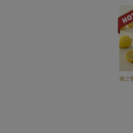
0
NT$ 110
蜂之饗宴
蜂蜜 70g (龍眼花/原野/向日葵/ 桂花/文旦/厚皮香)
蜂之