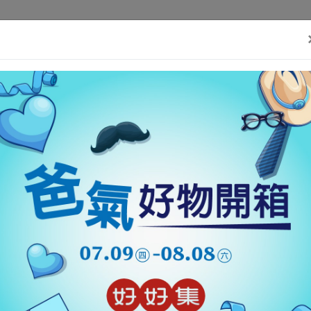
)}(window, document,'script', 'https://connect.facebook.net/en_US/fbev
好消息
好東西
好故事
好事集