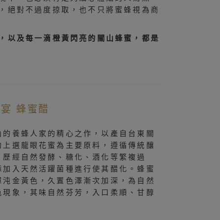
，絕對不過度掠取，也不只將蜜蜂視為商
，以及每一滴橙黃閃亮的關山蜂蜜，都是
宴 蜂蜜醋
山的養蜂人家的精心之作，以產自台東關
的上選龍眼花蜜為主要原料，遵循傳統釀
，歷經自然發酵、糖化、酒化等繁複過
添加入天然活躍菌種進行使其醋化。蜂蜜
渾沌金黃色，久置色澤漸次加深，為自然
色現象，其味自然芬芳，入口柔順、甘醇
。