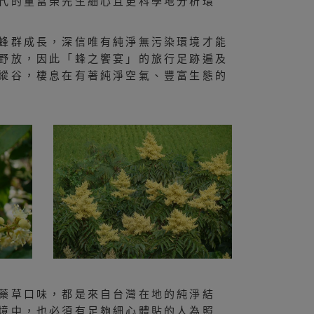
代的童富榮先生細心且更科學地分析環
蜂群成長，深信唯有純淨無污染環境才能
野放，因此「蜂之饗宴」的旅行足跡遍及
縱谷，棲息在有著純淨空氣、豐富生態的
藥草口味，都是來自台灣在地的純淨結
境中，也必須有足夠細心體貼的人為照