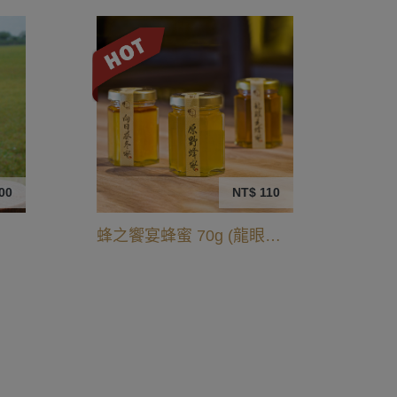
00
NT$ 110
蜂之饗宴
蜂蜜 70g (龍眼花/原野/向日葵/ 桂花/文旦/厚皮香)
蜂之