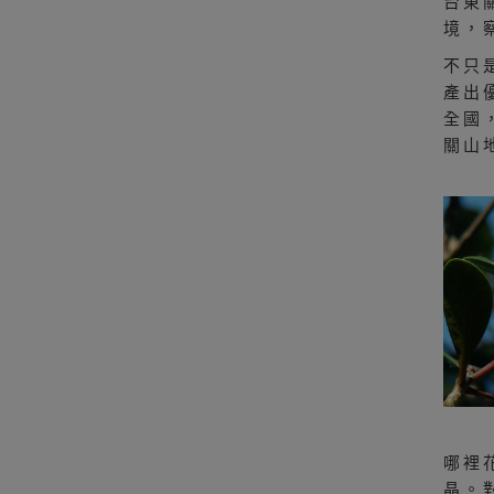
台東
境，
不只
產出
全國
關山
哪裡
晶。