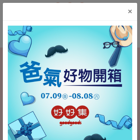
t.src=v;s=b.getElementsByTagName(e)[0];
×
s.parentNode.insertBefore(t,s)}(window, document,'script',
'https://connect.facebook.net/en_US/fbevents.js');