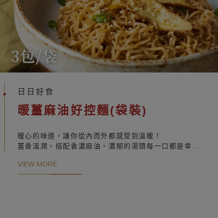
日日好食
暖薑麻油好控麵(袋裝)
暖心的味道，讓你從內而外都感受到溫暖！
薑香溫潤，搭配香濃麻油，濃郁的湯頭每一口都是幸福
的撫慰。搭配高纖膳空細麵直接變成麻油麵線!
VIEW MORE
能在寒冷的日子裡驅走寒氣，帶來家的溫暖與安心。