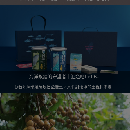
─「最好的」諧音，如字所意，純粹真誠、真心想表達給
大家最好的所有，接地氣之外，也希望能讓大家了解台灣
在地品牌的美好。
海洋永續的守護者｜洄遊吧FishBar
隨著地球環境破壞日益嚴重，人們對環境的重視也漸漸提
高，環境永續亦是其課題之一；"洄遊吧fishbar"將海洋永
續帶上餐桌，從日常生活出發，一起守護生命的洄遊。