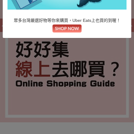
眾多台灣嚴選好物等你來購買，Uber Eats上也買的到喔！