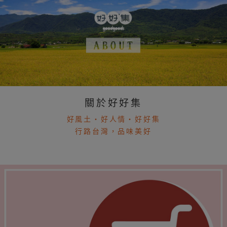
關於好好集
好風土・好人情・好好集
行路台灣，品味美好