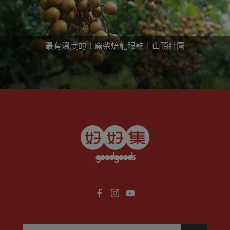
最有溫度的土窯柴焙龍眼乾｜山頂壯圓
台南東山為台灣龍眼種植歷史
最悠久的地區，一位返鄉的青
年，不忍家族傳統產業的式
微、挺身投入，只為將台灣獨
有的土窯柴燒技藝與好滋味流
傳，因而成立「山頂壯圓」。