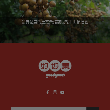
最有溫度的土窯柴焙龍眼乾｜山頂壯圓
台南東山為台灣龍眼種植歷史
最悠久的地區，一位返鄉的青
年，不忍家族傳統產業的式
微、挺身投入，只為將台灣獨
有的土窯柴燒技藝與好滋味流
傳，因而成立「山頂壯圓」。