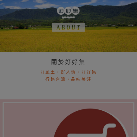
關於好好集
好風土・好人情・好好集
行路台灣，品味美好