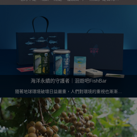
─「最好的」諧音，如字所意，純粹真誠、真心想表達給
大家最好的所有，接地氣之外，也希望能讓大家了解台灣
在地品牌的美好。
海洋永續的守護者｜洄遊吧FishBar
隨著地球環境破壞日益嚴重，人們對環境的重視也漸漸提
高，環境永續亦是其課題之一；"洄遊吧fishbar"將海洋永
續帶上餐桌，從日常生活出發，一起守護生命的洄遊。