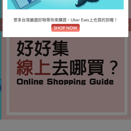
眾多台灣嚴選好物等你來購買，Uber Eats上也買的到喔！