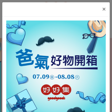
t.src=v;s=b.getElementsByTagName(e)[0];
×
s.parentNode.insertBefore(t,s)}(window, document,'script',
'https://connect.facebook.net/en_US/fbevents.js');