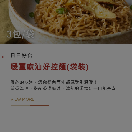
日日好食
暖薑麻油好控麵(袋裝)
暖心的味道，讓你從內而外都感受到溫暖！
薑香溫潤，搭配香濃麻油，濃郁的湯頭每一口都是幸福
的撫慰。搭配高纖膳空細麵直接變成麻油麵線!
VIEW MORE
能在寒冷的日子裡驅走寒氣，帶來家的溫暖與安心。